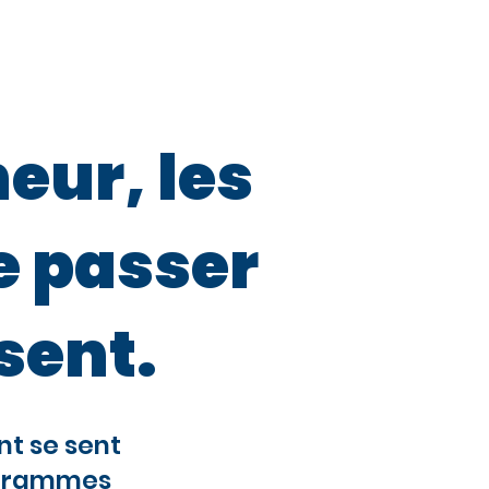
pour Ados
More
eur, les
e passer
ssent.
t se sent
rogrammes