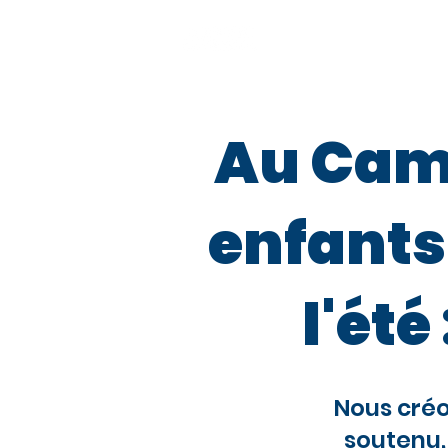
À Propos
Notre 
Au Camp
enfants
l'été
Nous cré
soutenu,