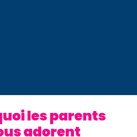
uoi les parents
ous adorent