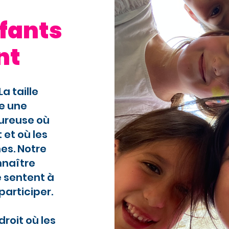
nfants
nt
a taille
e une
ureuse où
 et où les
es. Notre
nnaître
e sentent à
participer.
roit où les