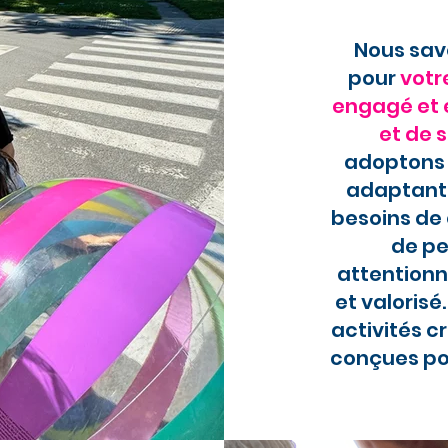
Nous savo
pour
votr
engagé et 
et de 
adoptons 
adaptant 
besoins de
de pe
attentionn
et valoris
activités c
conçues pou