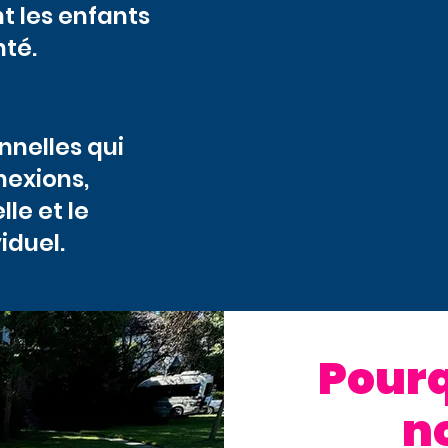
t les enfants
nté.
nnelles qui
nexions,
le et le
iduel.
Pourq
n