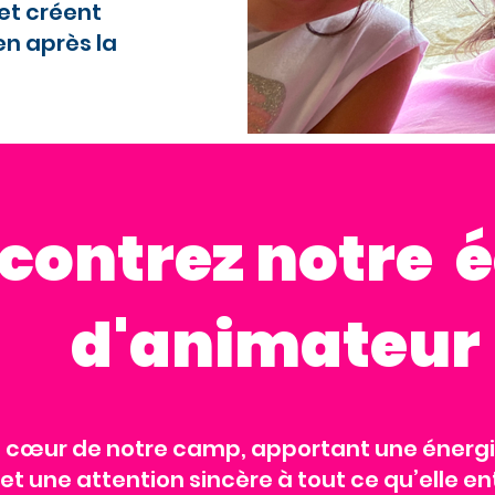
et créent
en après la
contrez notre 
d'animateur
le cœur de notre camp, apportant une énerg
 et une attention sincère à tout ce qu’elle en