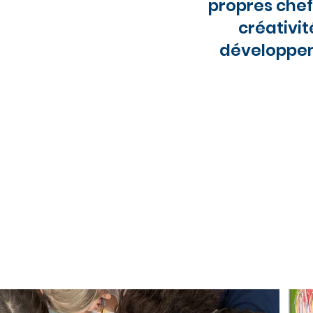
propres chefs
créativit
développem