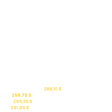
crédit d'impôt allant jusqu'à 78% de vos frais de 
ec!
ar semaine, vous avez droit aux remboursements
 à 24 795 $ (78 %) :
269,10 $
 % ) :
258,75 $
74 %) :
255,30 $
 %) :
251,85 $