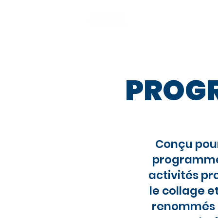
À Propos
Notre 
PROGR
Conçu pour 
programme i
activités pr
le collage e
renommés et