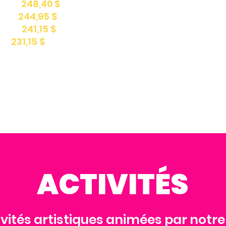
 %) :
248,40 $
%) :
244,95 $
 %) :
241,15 $
) :
231,15 $
les crédits d'impôts
ici
!
ACTIVITÉS
ivités artistiques animées par notre