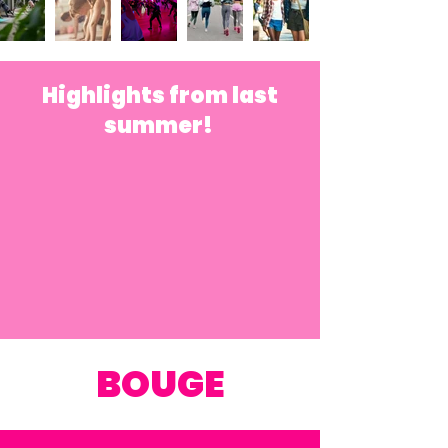
Highlights from last
summer!
BOUGE