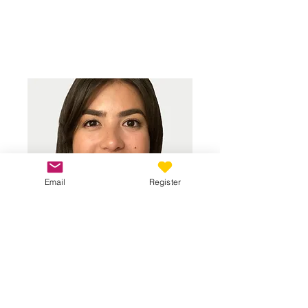
Rencontrez nos
incroyables
animateurs
Email
Register
Maya est reconnue pour son
énergie contagieuse, son
accompagnement bienveillant et sa
profonde connexion avec les